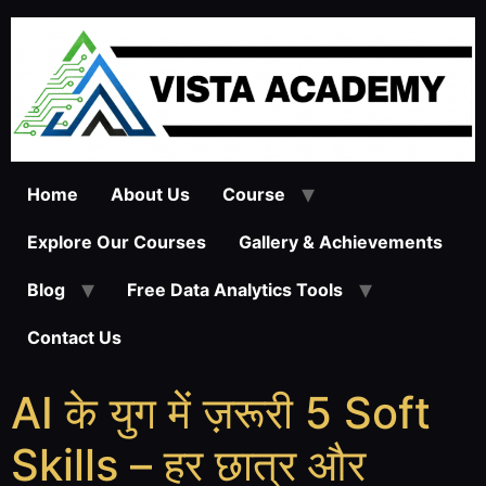
Home
About Us
Course
Explore Our Courses
Gallery & Achievements
Blog
Free Data Analytics Tools
Contact Us
AI के युग में ज़रूरी 5 Soft
Skills – हर छात्र और