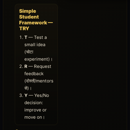
Simple
Student
Framework —
TRY
T
— Test a
small idea
(चोटा
experiment)।
R
— Request
feedback
(दोस्तों/mentors
से)।
Y
— Yes/No
decision:
improve or
move on।