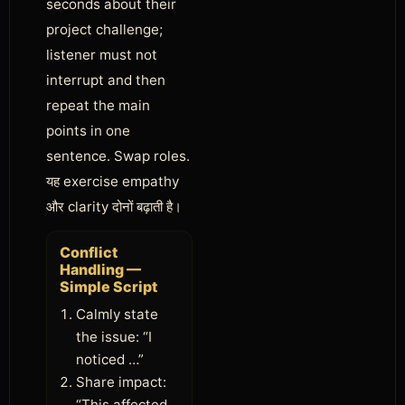
seconds about their
project challenge;
listener must not
interrupt and then
repeat the main
points in one
sentence. Swap roles.
यह exercise empathy
और clarity दोनों बढ़ाती है।
Conflict
Handling —
Simple Script
Calmly state
the issue: “I
noticed …”
Share impact:
“This affected