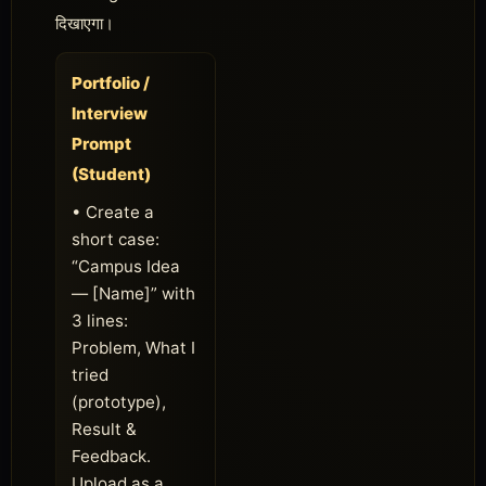
दिखाएगा।
Portfolio /
Interview
Prompt
(Student)
• Create a
short case:
“Campus Idea
— [Name]” with
3 lines:
Problem, What I
tried
(prototype),
Result &
Feedback.
Upload as a