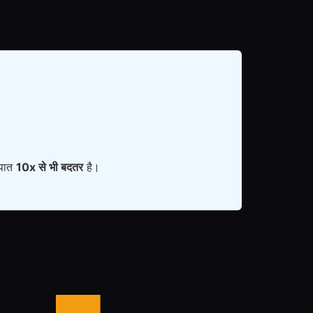
ुपात
10x से भी बदतर
है।