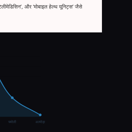
 ‘टेलीमेडिसिन’, और ‘मोबाइल हेल्थ यूनिट्स’ जैसे