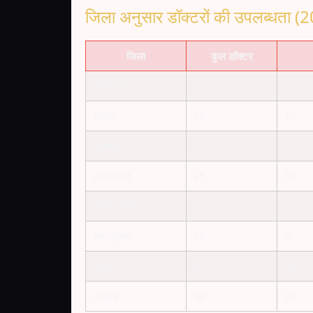
जिला अनुसार डॉक्टरों की उपलब्धता (
जिला
कुल डॉक्टर
पिथौरागढ़
42
17
चंपावत
28
12
बागेश्वर
22
9
उत्तरकाशी
35
14
टिहरी गढ़वाल
47
21
रुद्रप्रयाग
18
7
चमोली
39
16
अल्मोड़ा
50
23