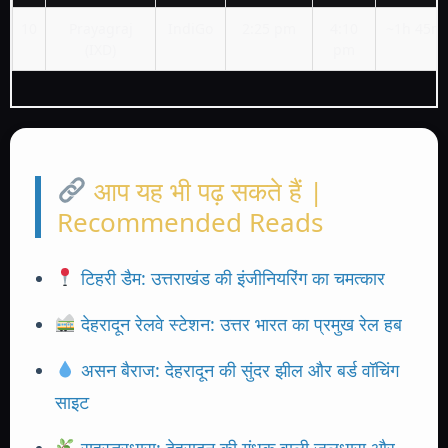
10
Prayagraj
IndiGo
2:25 pm
4:10
~1h 45m
(IXD)
pm
आप यह भी पढ़ सकते हैं |
Recommended Reads
टिहरी डैम: उत्तराखंड की इंजीनियरिंग का चमत्कार
देहरादून रेलवे स्टेशन: उत्तर भारत का प्रमुख रेल हब
असन बैराज: देहरादून की सुंदर झील और बर्ड वॉचिंग
साइट
सहस्त्रधारा: देहरादून की गंधक वाली जलधारा और