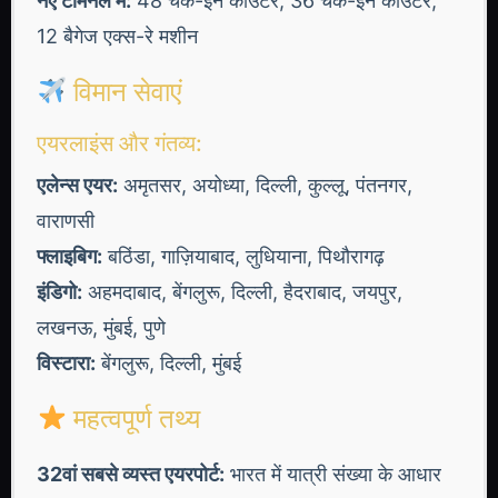
नए टर्मिनल में:
48 चेक-इन काउंटर, 36 चेक-इन काउंटर,
12 बैगेज एक्स-रे मशीन
विमान सेवाएं
एयरलाइंस और गंतव्य:
एलेन्स एयर:
अमृतसर, अयोध्या, दिल्ली, कुल्लू, पंतनगर,
वाराणसी
फ्लाइबिग:
बठिंडा, गाज़ियाबाद, लुधियाना, पिथौरागढ़
इंडिगो:
अहमदाबाद, बेंगलुरू, दिल्ली, हैदराबाद, जयपुर,
लखनऊ, मुंबई, पुणे
विस्टारा:
बेंगलुरू, दिल्ली, मुंबई
महत्वपूर्ण तथ्य
32वां सबसे व्यस्त एयरपोर्ट:
भारत में यात्री संख्या के आधार