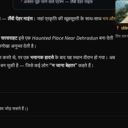
अक्सर पूछे जाने वाले प्रश्न — लैंबी देहर माइंस
जगह —
लैंबी देहर माइंस
। जहां प्रकृति की खूबसूरती के साथ-साथ
भय और
लोक
टिप: रात 
ी सरसराहट
इसे एक
Haunted Place Near Dehradun
बना देती
अनोखा अनुभव देती है।
ाम करते थे, पर एक
भयानक हादसे
के बाद यह स्थान वीरान हो गया। अब
बन चुकी है — जिसे कई लोग
“न जाना बेहतर”
कहते हैं।
ाव जोड़ सकते हैं।)