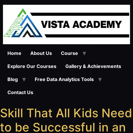
Skip
to
content
Home
About Us
Course
Explore Our Courses
Gallery & Achievements
Blog
Free Data Analytics Tools
Contact Us
Skill That All Kids Need
to be Successful in an