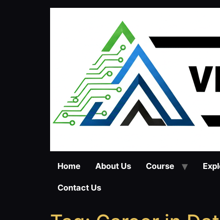
Skip
to
content
Home
About Us
Course
Expl
Contact Us