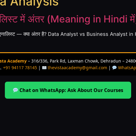
a Analysis
लिस्ट में अंतर (Meaning in Hindi में
 एनालिस्ट — क्या अंतर है? Data Analyst vs Business Analyst in
ista Academy
– 316/336, Park Rd, Laxman Chowk, Dehradun – 2480
+91 94117 78145
|
thevistaacademy@gmail.com
|
WhatsA
Chat on WhatsApp: Ask About Our Courses