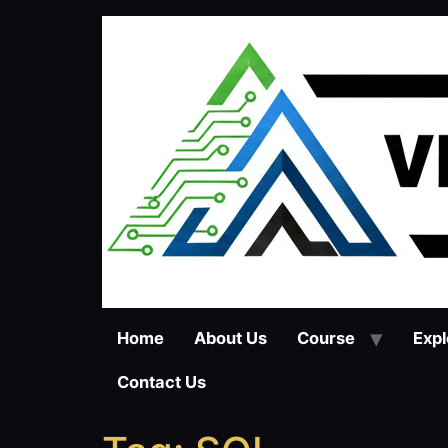
Skip
to
content
Home
About Us
Course
Expl
Contact Us