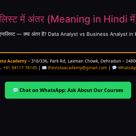
लिस्ट में अंतर (Meaning in Hindi में
 एनालिस्ट — क्या अंतर है? Data Analyst vs Business Analyst in
ista Academy
– 316/336, Park Rd, Laxman Chowk, Dehradun – 2480
+91 94117 78145
|
thevistaacademy@gmail.com
|
WhatsA
Chat on WhatsApp: Ask About Our Courses