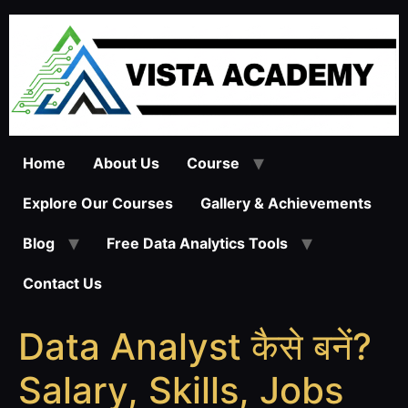
Skip
to
content
Home
About Us
Course
Explore Our Courses
Gallery & Achievements
Blog
Free Data Analytics Tools
Contact Us
Data Analyst कैसे बनें?
Salary, Skills, Jobs