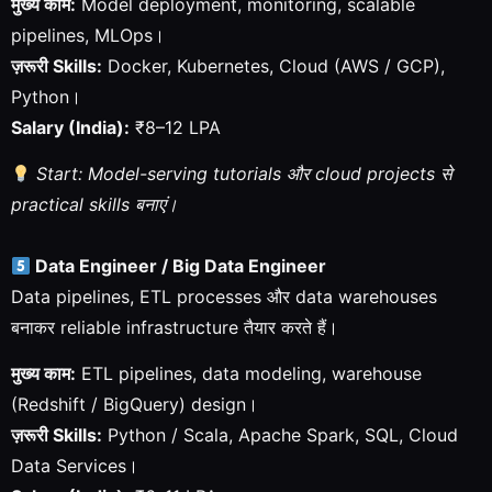
मुख्य काम:
Model deployment, monitoring, scalable
pipelines, MLOps।
ज़रूरी Skills:
Docker, Kubernetes, Cloud (AWS / GCP),
Python।
Salary (India):
₹8–12 LPA
Start: Model-serving tutorials और cloud projects से
practical skills बनाएं।
Data Engineer / Big Data Engineer
Data pipelines, ETL processes और data warehouses
बनाकर reliable infrastructure तैयार करते हैं।
मुख्य काम:
ETL pipelines, data modeling, warehouse
(Redshift / BigQuery) design।
ज़रूरी Skills:
Python / Scala, Apache Spark, SQL, Cloud
Data Services।