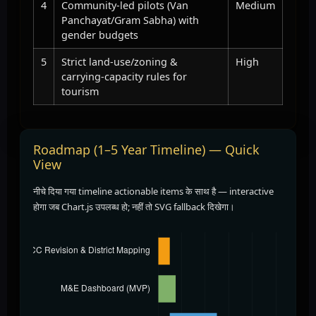
4
Community-led pilots (Van
Medium
Panchayat/Gram Sabha) with
gender budgets
5
Strict land-use/zoning &
High
carrying-capacity rules for
tourism
Roadmap (1–5 Year Timeline) — Quick
View
नीचे दिया गया timeline actionable items के साथ है — interactive
होगा जब Chart.js उपलब्ध हो; नहीं तो SVG fallback दिखेगा।