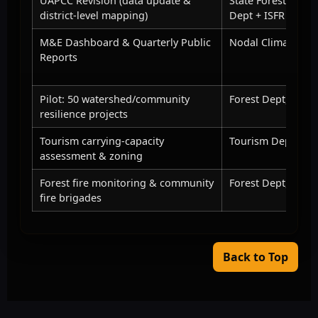
UAPCC Revision (data update &
State Forest Dept 
district-level mapping)
Dept + ISFR liaiso
M&E Dashboard & Quarterly Public
Nodal Climate Cell
Reports
Pilot: 50 watershed/community
Forest Dept, PRIs
resilience projects
Tourism carrying-capacity
Tourism Dept, Ur
assessment & zoning
Forest fire monitoring & community
Forest Dept, Loca
fire brigades
Back to Top