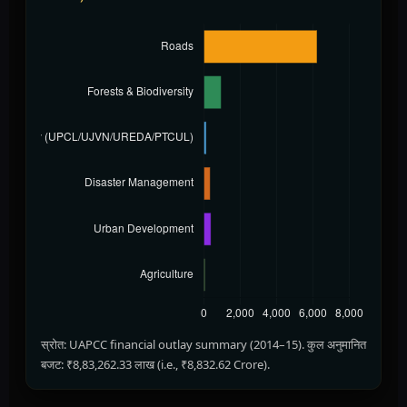
स्रोत: UAPCC financial outlay summary (2014–15). कुल अनुमानित
बजट: ₹8,83,262.33 लाख (i.e., ₹8,832.62 Crore).