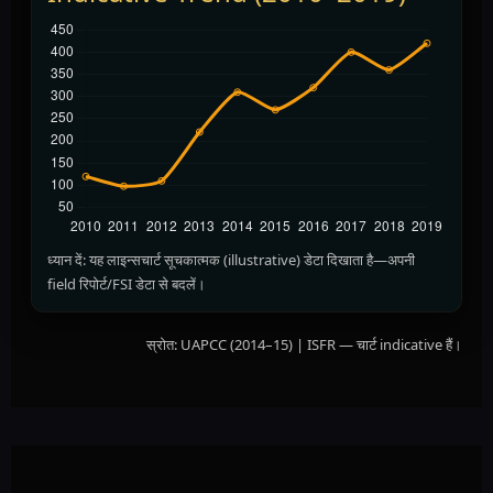
ध्यान दें: यह लाइन्सचार्ट सूचकात्मक (illustrative) डेटा दिखाता है—अपनी
field रिपोर्ट/FSI डेटा से बदलें।
स्रोत: UAPCC (2014–15) | ISFR — चार्ट indicative हैं।