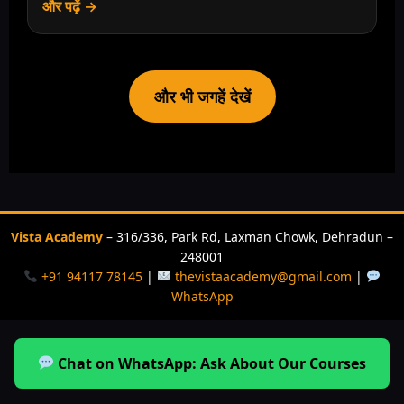
और पढ़ें →
और भी जगहें देखें
Vista Academy
– 316/336, Park Rd, Laxman Chowk, Dehradun –
248001
+91 94117 78145
|
thevistaacademy@gmail.com
|
WhatsApp
Chat on WhatsApp: Ask About Our Courses