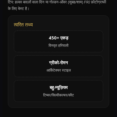
टिप: हल्का बादलों वाला दिन या गोल्डन-ऑवर (सुबह/शाम) FRI फ़ोटोग्राफी
के लिए बेस्ट है।
त्वरित तथ्य
450+ एकड़
विस्तृत हरियाली
ग्रीको-रोमन
आर्किटेक्चर स्टाइल
बहु-म्यूज़ियम
टिम्बर/सिल्वीकल्चर/कीट