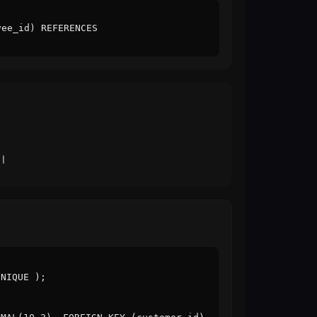
yee_id) REFERENCES
)।
UNIQUE );