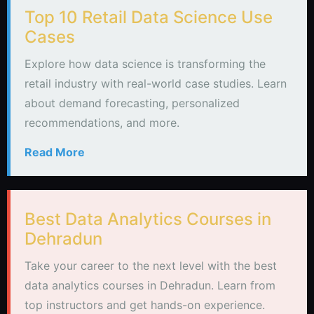
Top 10 Retail Data Science Use
Cases
Explore how data science is transforming the
retail industry with real-world case studies. Learn
about demand forecasting, personalized
recommendations, and more.
Read More
Best Data Analytics Courses in
Dehradun
Take your career to the next level with the best
data analytics courses in Dehradun. Learn from
top instructors and get hands-on experience.