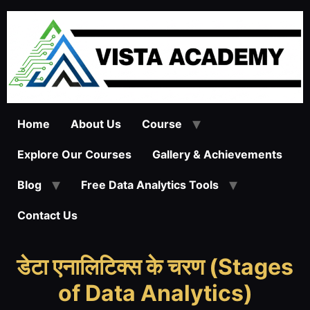
Home
About Us
Course
Explore Our Courses
Gallery & Achievements
Blog
Free Data Analytics Tools
Contact Us
डेटा एनालिटिक्स के चरण (Stages
of Data Analytics)