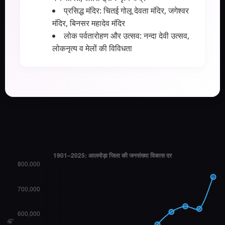
प्रसिद्ध मंदिर: चितई गोलू देवता मंदिर, जगेश्वर
मंदिर, बिनसर महादेव मंदिर
लोक पर्वतारोहण और उत्सव: नन्दा देवी उत्सव,
लोकनृत्य व मेलों की विविधता