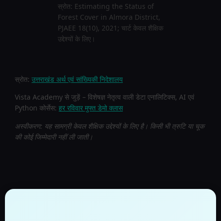
स्रोत: Estimating the Status of
Forest Cover in Almora District,
PJAEE 18(10), 2021; चार्ट केवल शैक्षिक
उद्देश्यों के लिए।
स्रोत:
उत्तराखंड अर्थ एवं सांख्यिकी निदेशालय
Vista Academy से जुड़ें – विशेषज्ञ नेतृत्व वाली डेटा एनालिटिक्स, AI एवं
Python कोर्सेस:
हर रविवार मुफ्त डेमो क्लास
अस्वीकरण: यह सामग्री केवल शैक्षिक उद्देश्यों के लिए है। किसी भी त्रुटि या चूक
की कोई जिम्मेदारी नहीं ली जाती।