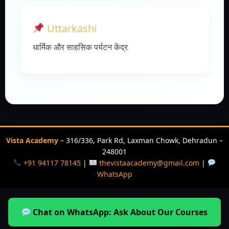
Uttarkashi
धार्मिक और साहसिक पर्यटन केंद्र
Vista Academy
– 316/336, Park Rd, Laxman Chowk, Dehradun –
248001
+91 94117 78145
|
thevistaacademy@gmail.com
|
WhatsApp
Chat on WhatsApp: Ask About Our Courses