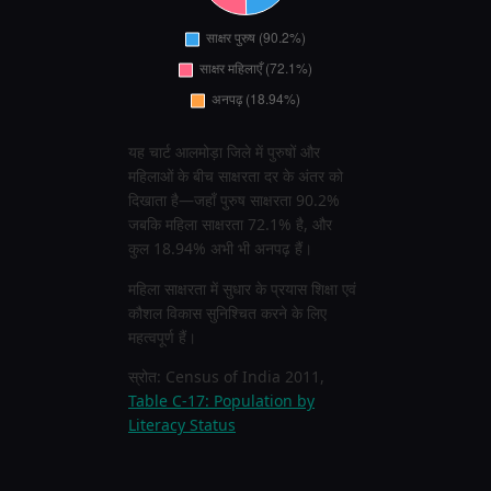
यह चार्ट आलमोड़ा जिले में पुरुषों और
महिलाओं के बीच साक्षरता दर के अंतर को
दिखाता है—जहाँ पुरुष साक्षरता 90.2%
जबकि महिला साक्षरता 72.1% है, और
कुल 18.94% अभी भी अनपढ़ हैं।
महिला साक्षरता में सुधार के प्रयास शिक्षा एवं
कौशल विकास सुनिश्चित करने के लिए
महत्वपूर्ण हैं।
स्रोत: Census of India 2011,
Table C-17: Population by
Literacy Status