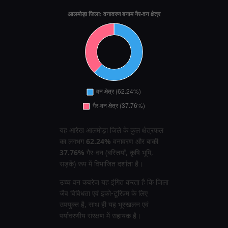
यह आरेख आलमोड़ा जिले के कुल क्षेत्रफल
का लगभग
62.24%
वनावरण और बाकी
37.76%
गैर‑वन (बस्तियाँ, कृषि भूमि,
सड़कें) रूप में विभाजित दर्शाता है।
उच्च वन कवरेज यह इंगित करता है कि जिला
जैव विविधता एवं इको‑टूरिज़्म के लिए
उपयुक्त है, साथ ही यह भूस्खलन एवं
पर्यावरणीय संरक्षण में सहायक है।